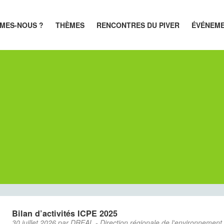
MES-NOUS ?
THÈMES
RENCONTRES DU PIVER
ÉVÉNEM
s
Bilan d’activités ICPE 2025
30 juillet 2026 par DREAL - Direction régionale de l'environnemen