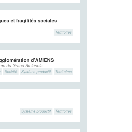
es et fragilités sociales
Territoires
’agglomération d’AMIENS
sme du Grand Amiénois
n
Société
Système productif
Territoires
Système productif
Territoires