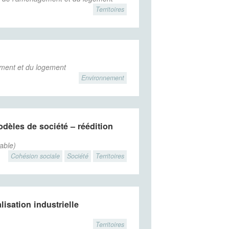
Territoires
ement et du logement
Environnement
odèles de société – réédition
able)
Cohésion sociale
Société
Territoires
isation industrielle
Territoires