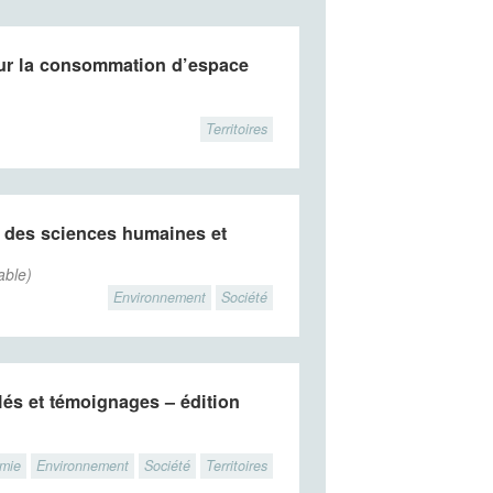
our la consommation d’espace
Territoires
s des sciences humaines et
able)
Environnement
Société
clés et témoignages – édition
omie
Environnement
Société
Territoires