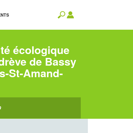
ENTS
ité écologique
 drève de Bassy
es-St-Amand-
9