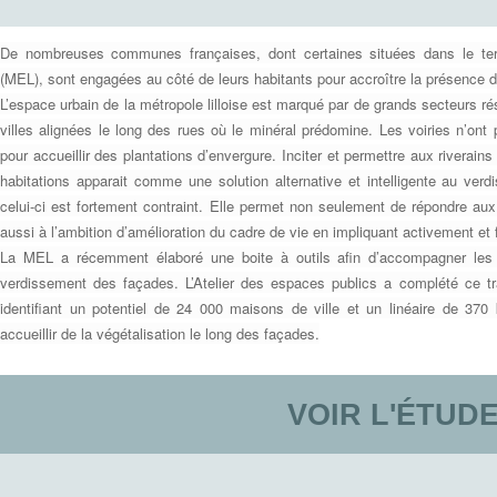
De nombreuses communes françaises, dont certaines situées dans le terr
(MEL), sont engagées au côté de leurs habitants pour accroître la présence d
L’espace urbain de la métropole lilloise est marqué par de grands secteurs 
villes alignées le long des rues où le minéral prédomine. Les voiries n’on
pour accueillir des plantations d’envergure. Inciter et permettre aux riverain
habitations apparait comme une solution alternative et intelligente au verd
celui-ci est fortement contraint. Elle permet non seulement de répondre aux
aussi à l’ambition d’amélioration du cadre de vie en impliquant activement et 
La MEL a récemment élaboré une boite à outils afin d’accompagner les
verdissement des façades. L’Atelier des espaces publics a complété ce tr
identifiant un potentiel de 24 000 maisons de ville et un linéaire de 370 
accueillir de la végétalisation le long des façades.
VOIR L'ÉTUD