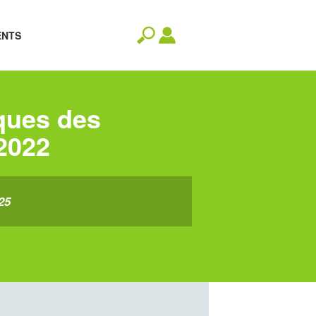
ENTS
ques des
 2022
25