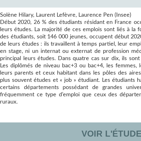
Solène Hilary, Laurent Lefèvre, Laurence Pen (Insee)
Début 2020, 26 % des étudiants résidant en France occ
leurs études. La majorité de ces emplois sont liés à la 
des étudiants, soit 146 000 jeunes, occupent début 2020
de leurs études : ils travaillent à temps partiel, leur emp
en stage, ni un internat ou externat de profession médi
principal leurs études. Dans quatre cas sur dix, ils son
Les diplômés de niveau bac+3 ou bac+4, les femmes, le
leurs parents et ceux habitant dans les pôles des aires
plus souvent études et « job » étudiant. Les étudiants 
certains départements possédant de grandes unive
fréquemment ce type d’emploi que ceux des départe
ruraux.
VOIR L'ÉTUD