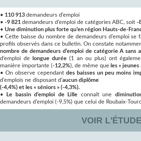
•
110 913
demandeurs d’emploi
•
-9 821
demandeurs d’emploi de catégories ABC, soit
-
•
Une diminution plus forte qu’en région Hauts-de-Fran
• Cette baisse du nombre de demandeurs d’emploi se fai
profils observés dans ce bulletin. On constate notamme
nombre de demandeurs d’emploi de catégorie A sans a
d’emploi de
longue durée
(1 an ou plus) ont égaleme
manière importante (
-12,2%
), de même que
les « jeunes 
• On observe cependant
des baisses un peu moins im
d’emplois ne disposant d’
aucun diplôme
(-4,4%) et les « séniors » (-4,3%).
•
Le bassin d’emploi de Lille
connaît une
diminutio
demandeurs d’emploi (-9,5%) que celui de Roubaix-Tourco
VOIR L'ÉTUD