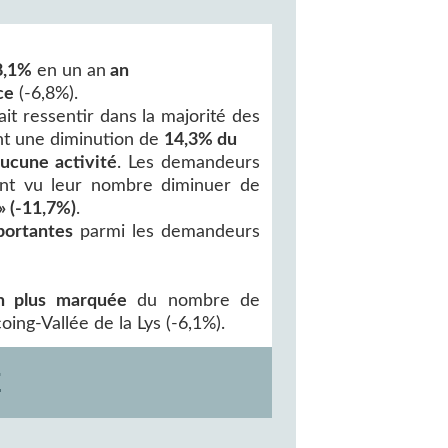
8,1%
en un an
an
ce
(-6,8%).
t ressentir dans la majorité des
nt une diminution de
14,3% du
ucune activité
. Les demandeurs
nt vu leur nombre diminuer de
» (-11,7%)
.
portantes
parmi les demandeurs
n plus marquée
du nombre de
ing-Vallée de la Lys (-6,1%).
E