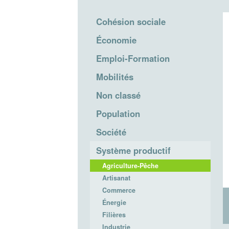
Cohésion sociale
Économie
Emploi-Formation
Mobilités
Non classé
Population
Société
Système productif
Agriculture-Pêche
Artisanat
Commerce
Énergie
Filières
Industrie