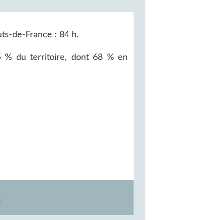
uts-de-France : 84 h.
 % du territoire, dont 68 % en
E