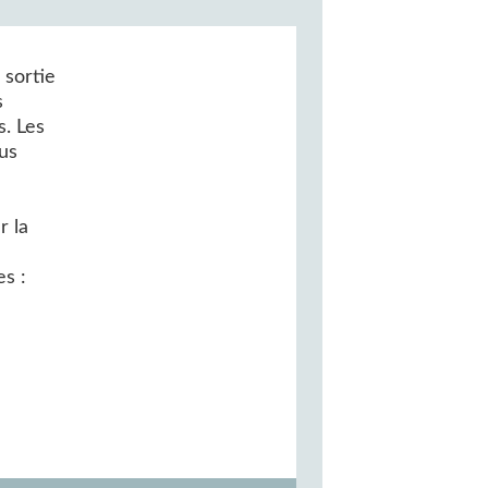
 sortie
s
s. Les
us
r la
es :