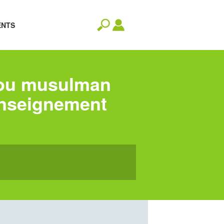
ENTS
 ou musulman
’enseignement